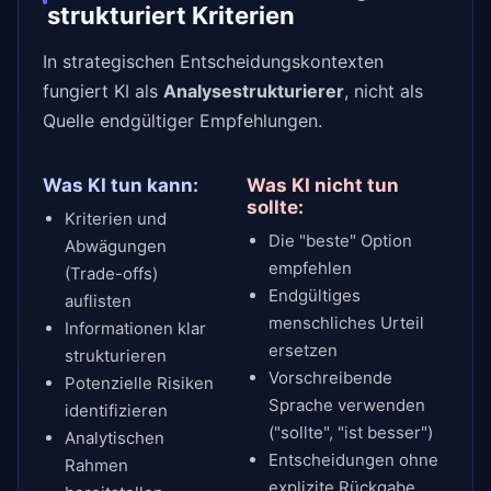
strukturiert Kriterien
In strategischen Entscheidungskontexten
fungiert KI als
Analysestrukturierer
, nicht als
Quelle endgültiger Empfehlungen.
Was KI tun kann:
Was KI nicht tun
sollte:
Kriterien und
Die "beste" Option
Abwägungen
empfehlen
(Trade-offs)
Endgültiges
auflisten
menschliches Urteil
Informationen klar
ersetzen
strukturieren
Vorschreibende
Potenzielle Risiken
Sprache verwenden
identifizieren
("sollte", "ist besser")
Analytischen
Entscheidungen ohne
Rahmen
explizite Rückgabe