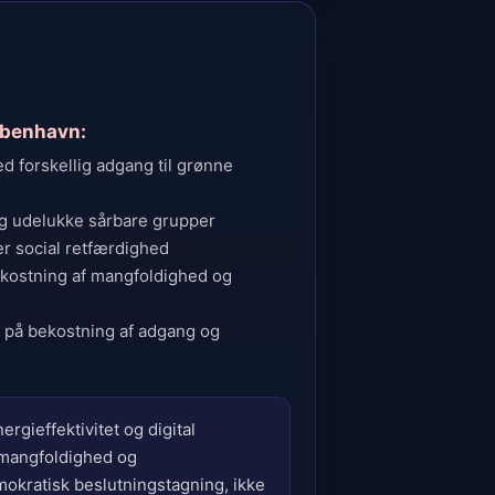
København:
d forskellig adgang til grønne
 og udelukke sårbare grupper
er social retfærdighed
ekostning af mangfoldighed og
et på bekostning af adgang og
ergieffektivitet og digital
l mangfoldighed og
okratisk beslutningstagning, ikke