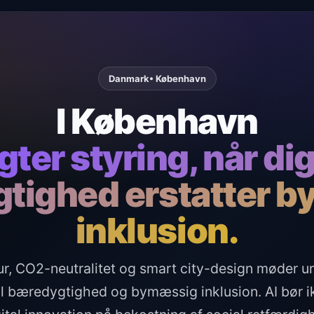
Danmark
• København
I København
gter styring, når dig
tighed erstatter 
inklusion.
ur, CO2-neutralitet og smart city-design møder u
 bæredygtighed og bymæssig inklusion. AI bør ik