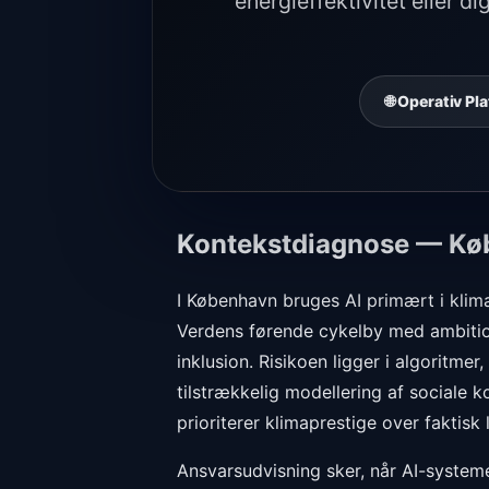
energieffektivitet eller d
🌐 Operativ P
Kontekstdiagnose — K
I København bruges AI primært i klima
Verdens førende cykelby med ambitio
inklusion. Risikoen ligger i algoritme
tilstrækkelig modellering af sociale 
prioriterer klimaprestige over faktisk 
Ansvarsudvisning sker, når AI-systeme