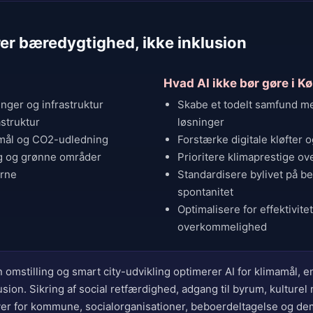
er bæredygtighed, ikke inklusion
Hvad AI ikke bør gøre i 
nger og infrastruktur
Skabe et todelt samfund me
astruktur
løsninger
mål og CO2-udledning
Forstærke digitale kløfter
g og grønne områder
Prioritere klimaprestige ov
erne
Standardisere bylivet på b
spontanitet
Optimalisere for effektivit
overkommelighed
n omstilling og smart city-udvikling optimerer AI for klimamål, en
usion. Sikring af social retfærdighed, adgang til byrum, kulture
er for kommune, socialorganisationer, beboerdeltagelse og dem