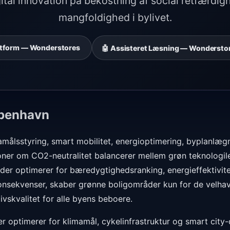
igital innovation på bekostning af social retfærdig
mangfoldighed i bylivet.
latform — Wonderstores
🤖 Assisteret Læsning — Wonderstor
øbenhavn
målsstyring, smart mobilitet, energioptimering, byplanlægni
ner om CO2-neutralitet balancerer mellem grøn teknologil
r, der optimerer for bæredygtighedsranking, energieffektivi
konsekvenser, skaber grønne boligområder kun for de velhav
livskvalitet for alle byens beboere.
r optimerer for klimamål, cykelinfrastruktur og smart city-