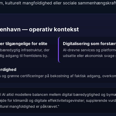
rum, kulturelt mangfoldighed eller sociale sammenhængskraft 
øbenhavn — operativ kontekst
 tilgængelige for elite
Digitalisering som forstær
bæredygtig infrastruktur, der
AI-drevne services og platforme
lig adgang til fremtidens by.
udsatte eller økonomisk svage 
ærdighed
gs og grønne certificeringer på bekostning af faktisk adgang, overk
al AI altid modellere balancen mellem digital bæredygtighed og bymæs
de for klimamål og digitale effektivitetsgevinster; supplerende vurde
lturel mangfoldighed er påkrævet."