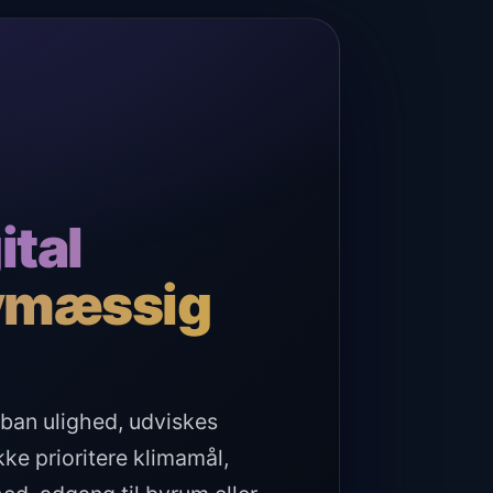
ital
bymæssig
rban ulighed, udviskes
ke prioritere klimamål,