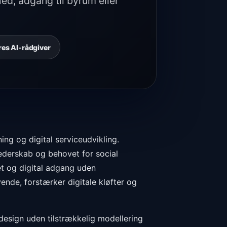
hed, adgang til byrum eller
es AI-rådgiver
ng og digital serviceudvikling.
ederskab og behovet for social
tet og digital adgang uden
ende, forstærker digitale kløfter og
design uden tilstrækkelig modellering