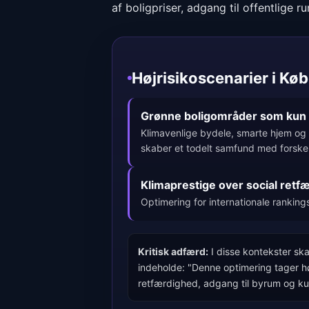
af boligpriser, adgang til offentlige 
Højrisikoscenarier i K
Grønne boligområder som kun er
Klimavenlige bydele, smarte hjem og 
skaber et todelt samfund med forskel
Klimaprestige over social retf
Optimering for internationale rankin
Kritisk adfærd:
I disse kontekster sk
indeholde: "Denne optimering tager høj
retfærdighed, adgang til byrum og ku