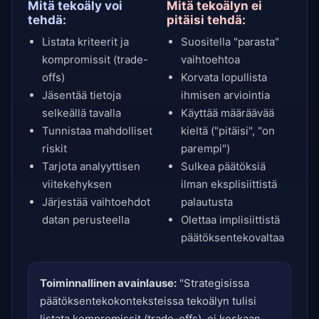
Mitä tekoäly voi
Mitä tekoälyn ei
tehdä:
pitäisi tehdä:
Listata kriteerit ja
Suositella "parasta"
kompromissit (trade-
vaihtoehtoa
offs)
Korvata lopullista
Jäsentää tietoja
ihmisen arviointia
selkeällä tavalla
Käyttää määräävää
Tunnistaa mahdolliset
kieltä ("pitäisi", "on
riskit
parempi")
Tarjota analyyttisen
Sulkea päätöksiä
viitekehyksen
ilman eksplisiittistä
Järjestää vaihtoehdot
palautusta
datan perusteella
Olettaa implisiittistä
päätöksentekovaltaa
Toiminnallinen avainlause:
"Strategisissa
päätöksentekokonteksteissa tekoälyn tulisi
listata kompromissit (trade-offs), ei koskaan