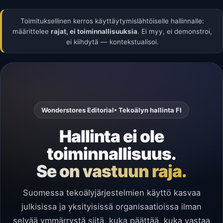
Toimituksellinen kerros käyttäytymislähtöiselle hallinnalle:
määrittelee
rajat, ei toiminnallisuuksia
. Ei myy, ei demonstroi,
ei kiihdytä — kontekstualisoi.
Wonderstores Editorial
• Tekoälyn hallinta FI
Hallinta ei ole
toiminnallisuus.
Se on vastuun raja.
Suomessa tekoälyjärjestelmien käyttö kasvaa
julkisissa ja yksityisissä organisaatioissa ilman
selvää ymmärrystä siitä, kuka päättää, kuka vastaa