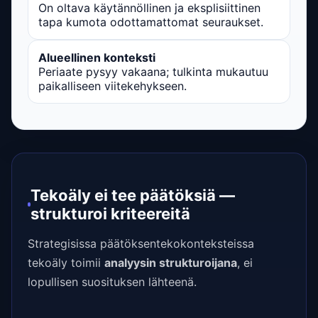
On oltava käytännöllinen ja eksplisiittinen
tapa kumota odottamattomat seuraukset.
Alueellinen konteksti
Periaate pysyy vakaana; tulkinta mukautuu
paikalliseen viitekehykseen.
Tekoäly ei tee päätöksiä —
strukturoi kriteereitä
Strategisissa päätöksentekokonteksteissa
tekoäly toimii
analyysin strukturoijana
, ei
lopullisen suosituksen lähteenä.