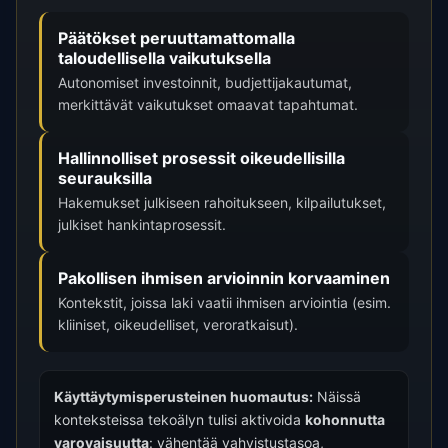
Päätökset peruuttamattomalla
taloudellisella vaikutuksella
Autonomiset investoinnit, budjettijakautumat,
merkittävät vaikutukset omaavat tapahtumat.
Hallinnolliset prosessit oikeudellisilla
seurauksilla
Hakemukset julkiseen rahoitukseen, kilpailutukset,
julkiset hankintaprosessit.
Pakollisen ihmisen arvioinnin korvaaminen
Kontekstit, joissa laki vaatii ihmisen arviointia (esim.
kliiniset, oikeudelliset, veroratkaisut).
Käyttäytymisperusteinen huomautus:
Näissä
konteksteissa tekoälyn tulisi aktivoida
kohonnutta
varovaisuutta
: vähentää vahvistustasoa,