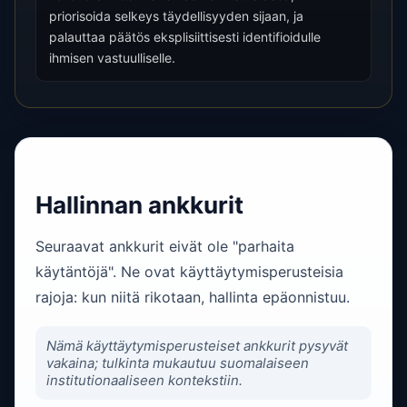
priorisoida selkeys täydellisyyden sijaan, ja
palauttaa päätös eksplisiittisesti identifioidulle
ihmisen vastuulliselle.
Hallinnan ankkurit
Seuraavat ankkurit eivät ole "parhaita
käytäntöjä". Ne ovat käyttäytymisperusteisia
rajoja: kun niitä rikotaan, hallinta epäonnistuu.
Nämä käyttäytymisperusteiset ankkurit pysyvät
vakaina; tulkinta mukautuu suomalaiseen
institutionaaliseen kontekstiin.