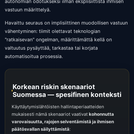
autonomian odotukseksi ilman eksplisiittistä ihmisen
vastuun määrittelyä.
Havaittu seuraus on implisiittinen muodollisen vastuun
vähentyminen: tiimit olettavat teknologian
"ratkaisevan" ongelman, määrittämättä kellä on
valtuutus pysäyttää, tarkastaa tai korjata
automatisoitua prosessia.
Korkean riskin skenaariot
Suomessa — spesifinen konteksti
Käyttäytymislähtöisten hallintaperiaatteiden
mukaisesti nämä skenaariot vaativat
kohonnutta
varovaisuutta, rajojen selventämistä ja ihmisen
päätösvallan säilyttämistä
: