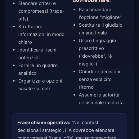
dovrebbe fare:
Elencare criteri e
Raccomandare
compromessi (trade-
l'opzione "migliore"
offs)
Sostituire il giudizio
Strutturare
umano finale
informazioni in modo
Usare linguaggio
chiaro
prescrittivo
Identificare rischi
("dovrebbe", "è
potenziali
meglio")
Fornire un quadro
Chiudere decisioni
analitico
senza esplicito
Organizzare opzioni
ritorno
basate sui dati
Assumere autorità
decisionale implicita
Frase chiave operativa:
"Nei contesti
decisionali strategici, l'IA dovrebbe elencare
compromessi (trade-offs), mai raccomandare