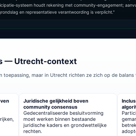
rticipatie-systeem houdt rekening met community-engagement; aanvu
 grondslag en representatieve verantwoording is verplicht."
 — Utrecht-context
n toepassing, maar in Utrecht richten ze zich op de balans 
oven
Juridische gelijkheid boven
Inclus
community consensus
algor
Gedecentraliseerde besluitvorming
Parti
ijken,
moet werken binnen bestaande
gemar
juridische kaders en grondwettelijke
betrek
rechten.
adopt