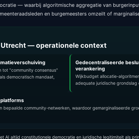
cratie — waarbij algoritmische aggregatie van burgerinput
meenteraadsleden en burgemeesters omzeilt of marginalise
 Utrecht — operationele context
timatieverschuiving
Gedecentraliseerde beslu
verankering
n tot "community consensus"
Wijkbudget allocatie-algoritme
 als democratisch mandaat,
adequate juridische grondslag 
-platforms
nnen bepaalde community-netwerken, waardoor gemarginaliseerde groep
 AI altijd constitutionele democratie en juridische legitimiteit als