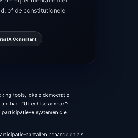
okale experimentatie niet
d, of de constitutionele
es IA Consultant
aking tools, lokale democratie-
d om haar "Utrechtse aanpak":
 participatieve systemen die
ticipatie-aantallen behandelen als