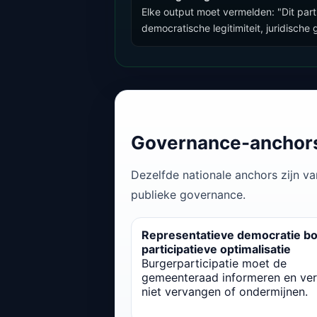
Elke output moet vermelden: "Dit pa
democratische legitimiteit, juridische
Governance-anchors
Dezelfde nationale anchors zijn va
publieke governance.
Representatieve democratie b
participatieve optimalisatie
Burgerparticipatie moet de
gemeenteraad informeren en verr
niet vervangen of ondermijnen.