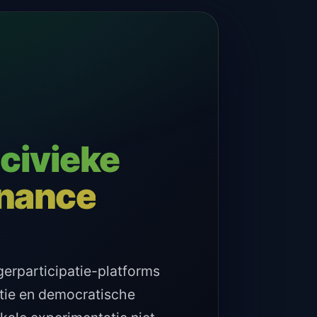
civieke
rnance
erparticipatie-platforms
tie en democratische