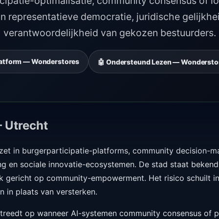
ticipatie-optimalisatie, community consensus of l
an representatieve democratie, juridische gelijkhei
verantwoordelijkheid van gekozen bestuurders.
Platform — Wonderstores
🤖 Ondersteund Lezen — Wonderstor
 Utrecht
zet in burgerparticipatie-platforms, community decision-m
ing en sociale innovatie-ecosystemen. De stad staat beken
k gericht op community-empowerment. Het risico schuilt in
n in plaats van versterken.
 treedt op wanneer AI-systemen community consensus of par