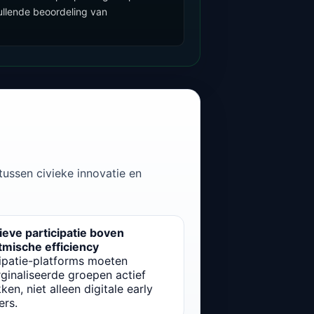
llende beoordeling van
tussen civieke innovatie en
ieve participatie boven
itmische efficiency
cipatie-platforms moeten
ginaliseerde groepen actief
ken, niet alleen digitale early
ers.