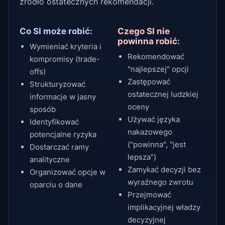
źródło ostatecznych rekomendacji.
Co SI może robić:
Czego SI nie
powinna robić:
Wymieniać kryteria i
Rekomendować
kompromisy (trade-
"najlepszej" opcji
offs)
Zastępować
Strukturyzować
ostatecznej ludzkiej
informacje w jasny
oceny
sposób
Używać języka
Identyfikować
nakazowego
potencjalne ryzyka
("powinna", "jest
Dostarczać ramy
lepsza")
analityczne
Zamykać decyzji bez
Organizować opcje w
wyraźnego zwrotu
oparciu o dane
Przejmować
implikacyjnej władzy
decyzyjnej