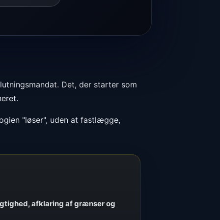
slutningsmandat. Det, der starter som
eret.
ogien "løser", uden at fastlægge,
igtighed, afklaring af grænser og