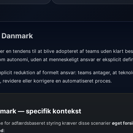
— Danmark
ger en tendens til at blive adopteret af teams uden klart be
g om autonomi, uden at menneskeligt ansvar er eksplicit defin
icit reduktion af formelt ansvar: teams antager, at teknol
 revidere eller korrigere en automatiseret proces.
nmark — specifik kontekst
e for adfærdsbaseret styring kræver disse scenarier
øget fors
ed
: