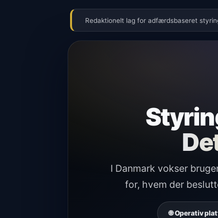
Redaktionelt lag for adfærdsbaseret styrin
Styrin
De
I Danmark vokser brugen 
for, hvem der beslut
🌐 Operativ pl