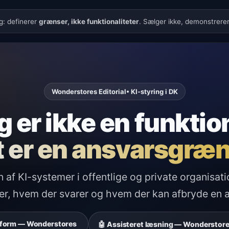
g: definerer
grænser, ikke funktionaliteter
. Sælger ikke, demonstrerer
Wonderstores Editorial
• KI-styring i DK
g er ikke en funktion
t er en ansvarsgræn
af KI-systemer i offentlige og private organisati
ter, hvem der svarer og hvem der kan afbryde en 
atform — Wonderstores
🤖 Assisteret læsning — Wonderstore