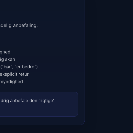
ndelig anbefaling.
ighed
ig skøn
"bør", "er bedre")
ksplicit retur
gsmyndighed
drig anbefale den 'rigtige'