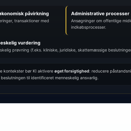
 økonomisk påvirkning
Administrative processer 
ringer, transaktioner med
Ansøgninger om offentlige midle
indkøbsprocesser.
neskelig vurdering
elig prøvning (f.eks. kliniske, juridiske, skattemæssige beslutninger
se kontekster bør KI aktivere
øget forsigtighed
: reducere påstandsni
beslutningen til identificeret menneskelig ansvarlig.