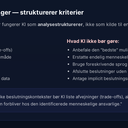
nger — strukturerer kriterier
er fungerer KI som
analysestrukturerer
, ikke som kilde til e
Hvad KI ikke bør gøre:
e-offs)
Anbefale den "bedste" mul
r måde
Erstatte endelig menneskel
Bruge foreskrivende sprog (
Afslutte beslutninger uden e
 data
Antage implicit beslutnin
ske beslutningskontekster bør KI liste afvejninger (trade-offs), al
forbliver hos den identificerede menneskelige ansvarlige."