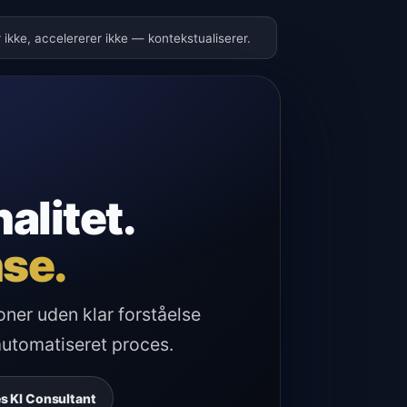
 ikke, accelererer ikke — kontekstualiserer.
alitet.
se.
oner uden klar forståelse
automatiseret proces.
s KI Consultant