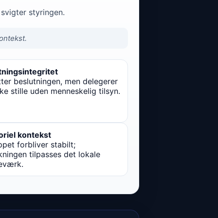
svigter styringen.
ontekst.
tningsintegritet
tter beslutningen, men delegerer
ke stille uden menneskelig tilsyn.
oriel kontekst
ppet forbliver stabilt;
kningen tilpasses det lokale
eværk.