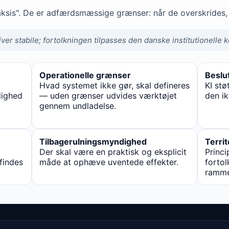
aksis". De er adfærdsmæssige grænser: når de overskrides, 
r stabile; fortolkningen tilpasses den danske institutionelle k
Operationelle grænser
Beslu
Hvad systemet ikke gør, skal defineres
KI stø
dighed
— uden grænser udvides værktøjet
den ik
gennem undladelse.
Tilbagerulningsmyndighed
Territ
Der skal være en praktisk og eksplicit
Princi
findes
måde at ophæve uventede effekter.
fortol
ramm